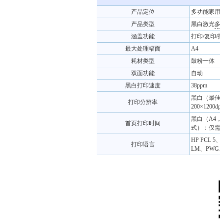
产品定位
多功能家
产品类型
黑白激光
涵盖功能
打印/复印/
最大处理幅面
A4
耗材类型
鼓粉一体
双面功能
自动
黑白打印速度
38ppm
黑白（最佳）
打印分辨率
200×1200dp
黑白（A4
首页打印时间
式）：仅需8
HP PCL 5、
打印语言
LM、PWG、